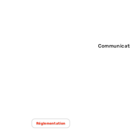
Communicat
08/02/2026
Résolution litige
3 voies de recou
Réglementation