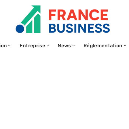
ion
Entreprise
News
Réglementation
s : découvrir les
rs en droit