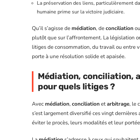
La préservation des liens, particulièrement da
humaine prime sur la victoire judiciaire.
Qu’il s’agisse de
médiation
, de
conciliation
ou
plutôt que sur l’affrontement. La législation o
litiges de consommation, du travail ou entre vo
porte à une résolution solide et apaisée.
Médiation, conciliation, 
pour quels litiges ?
Avec
médiation
,
conciliation
et
arbitrage
, le
s’est largement diversifié ces vingt dernière
éviter le procès, leurs modalités et leur porté
La
médiation
s’adresse à ceux qui souhaitent 