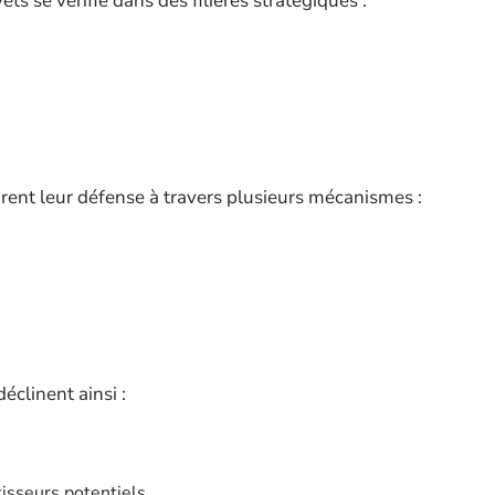
ts se vérifie dans des filières stratégiques :
turent leur défense à travers plusieurs mécanismes :
éclinent ainsi :
tisseurs potentiels