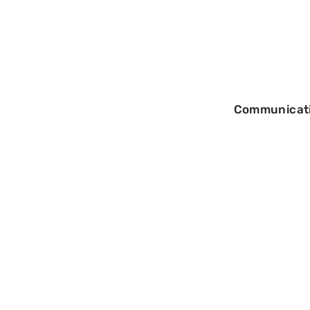
Communicat
29/08/2025
Propriété intell
innovation tech
définitions et e