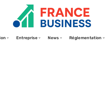
ion
Entreprise
News
Réglementation
ectuelle et
nologique :
njeux