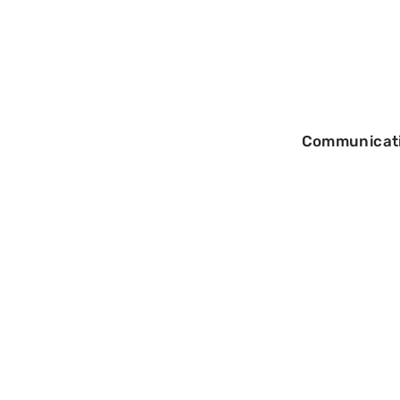
Communicat
12/09/2025
Analyse des do
marketing : défi
utilisation