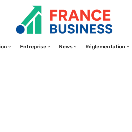
ion
Entreprise
News
Réglementation
nnées en
nition et